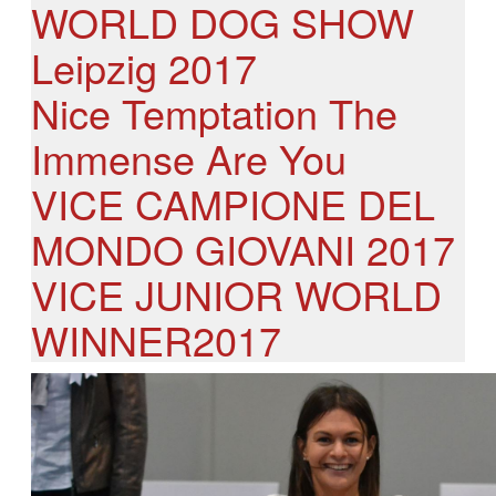
WORLD DOG SHOW
Leipzig 2017
Nice Temptation The
Immense Are You
VICE CAMPIONE DEL
MONDO GIOVANI 2017
VICE JUNIOR WORLD
WINNER2017