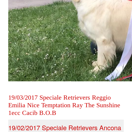
19
/03/2017 Speciale Retrievers Reggio
Emilia Nice Temptation Ray The Sunshine
1ecc Cacib B.O.B
19
/02/2017 Speciale Retrievers Ancona