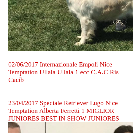
02/06/2017 Internazionale Empoli Nice
Temptation Ullala Ullala 1 ecc C.A.C Ris
Cacib
23/04/2017 Speciale Retriever Lugo Nice
Temptation Alberta Ferretti 1 MIGLIOR
JUNIORES BEST IN SHOW JUNIORES