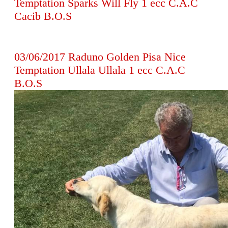
Temptation Sparks Will Fly 1 ecc C.A.C
Cacib B.O.S
03/06/2017 Raduno Golden Pisa Nice
Temptation Ullala Ullala 1 ecc C.A.C
B.O.S