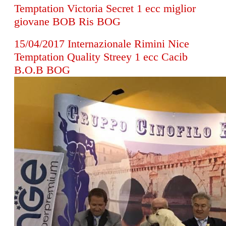
Temptation Victoria Secret 1 ecc miglior
giovane BOB Ris BOG
15
/04/2017 Internazionale Rimini Nice
Temptation Quality Streey 1 ecc Cacib
B.O.B BOG