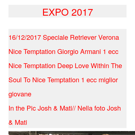
Gallery
EXPO 2017
I nostri campioni / Our champions
Expo
Males
Bitches
Litters
16/12/2017 Speciale Retriever Verona
In memory
Contact
Nice Temptation Giorgio Armani 1 ecc
Nice Temptation Deep Love Within The
Soul To Nice Temptation 1 ecc miglior
giovane
In the Pic Josh & Mati// Nella foto Josh
& Mati