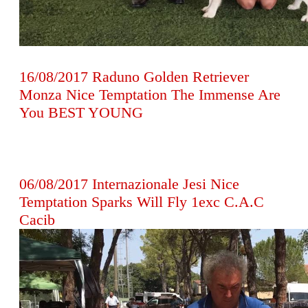
16/08/2017 Raduno Golden Retriever
Monza Nice Temptation The Immense Are
You BEST YOUNG
06/08/2017 Internazionale Jesi Nice
Temptation Sparks Will Fly 1exc C.A.C
Cacib