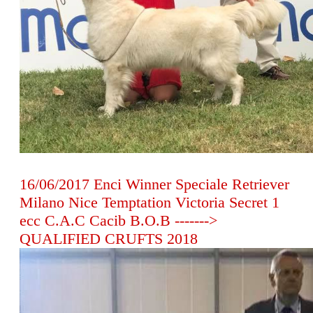
16/06/2017 Enci Winner Speciale Retriever
Milano Nice Temptation Victoria Secret 1
ecc C.A.C Cacib B.O.B ------->
QUALIFIED CRUFTS 2018